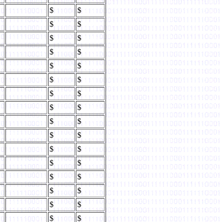
$
$
$
$
$
$
$
$
$
$
$
$
$
$
$
$
$
$
$
$
$
$
$
$
$
$
$
$
$
$
$
$