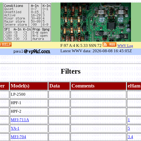
F:97 A:4 K:5.33 SSN:72
WWV Log
Latest WWV data: 2026-08-08 16:45:05Z
Filters
er
Model(s)
Data
Comments
eHam
LP-2500
HPF-1
HPF-2
MFJ-711A
1
YA-1
5
MFJ-704
3.4