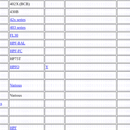
402X (BCB)
430B
42x series
403 series
FL30
HPF-BAL
HPF-FC
HP75T
HPFO
Y
Various
Various
cs
HPF