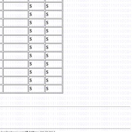
$
$
$
$
$
$
$
$
$
$
$
$
$
$
$
$
$
$
$
$
$
$