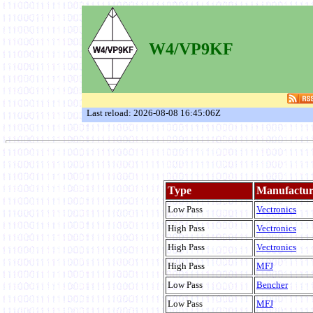
W4/VP9KF
Last reload: 2026-08-08 16:45:06Z
Type
Manufactur
Low Pass
Vectronics
High Pass
Vectronics
High Pass
Vectronics
High Pass
MFJ
Low Pass
Bencher
Low Pass
MFJ