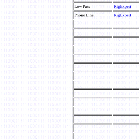
Low Pass
RigExpert
Phone Line
RigExpert