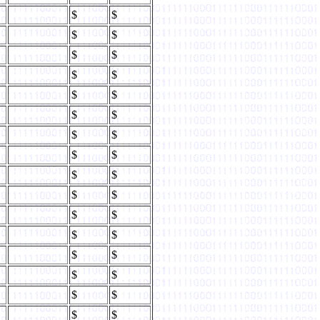
$
$
$
$
$
$
$
$
$
$
$
$
$
$
$
$
$
$
$
$
$
$
$
$
$
$
$
$
$
$
$
$