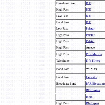
Broadcast Band
ICE
High Pass
ICE
Low Pass
ICE
Band Pass
ICE
Low Pass
Palstar
High Pass
Palstar
High Pass
Palstar
High Pass
Ameco
High Pass
Pico Macom
Telephone
K-Y Filters
Band Pass
W3NQN
Band Pass
Dunestar
Broadcast Band
PAR Electroni
RF Chokes
Inrad
High Pass
RigExpert