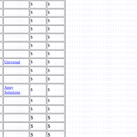
$
$
$
$
$
$
$
$
$
$
$
$
$
$
Universal
$
$
$
$
$
$
Array
$
$
Solutions
$
$
$
$
$
$
$
$
$
$