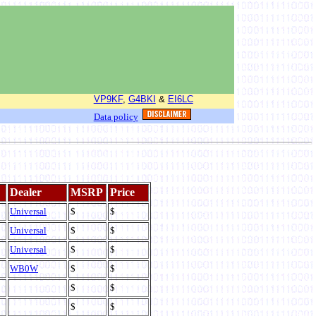
VP9KF
,
G4BKI
&
EI6LC
Data policy
Dealer
MSRP
Price
Universal
$
$
Universal
$
$
Universal
$
$
WB0W
$
$
$
$
$
$